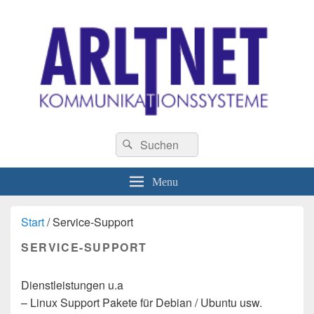
ARLTNET
Geben Sie Ihren Daten eine Chance !
Kommunikationssysteme
Header
Search
Search
Right
for:
Sidebar
Widget
Menu
Area
Start
/ Service-Support
SERVICE-SUPPORT
Dienstleistungen u.a
– Linux Support Pakete für Debian / Ubuntu usw.