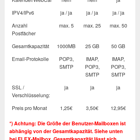
IPV4/IPv6
ja / ja
ja / ja
ja / ja
Anzahl
max. 5
max. 25
max. 50
Postfächer
Gesamtkapazität
1000MB
25 GB
50 GB
Email-Protokolle
POP3,
IMAP,
IMAP,
SMTP
POP3,
POP3,
SMTP
SMTP
SSL /
ja
ja
ja
Verschlüsselung:
Preis pro Monat
1,25€
3,50€
12,95€
*) Achtung: Die Größe der Benutzer-Mailboxen ist
abhängig von der Gesamtkapazität. Siehe unten
bei FLEX-Mailbox. Gesamtkapazität lässt sich