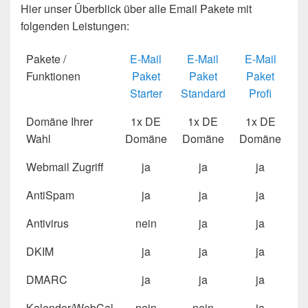
Hier unser Überblick über alle Email Pakete mit
folgenden Leistungen:
Pakete /
E-Mail
E-Mail
E-Mail
Funktionen
Paket
Paket
Paket
Starter
Standard
Profi
Domäne Ihrer
1x DE
1x DE
1x DE
Wahl
Domäne
Domäne
Domäne
Webmail Zugriff
ja
ja
ja
AntiSpam
ja
ja
ja
Antivirus
nein
ja
ja
DKIM
ja
ja
ja
DMARC
ja
ja
ja
Kalender/WebCal
nein
nein
ja