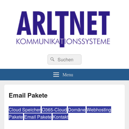
ARLTNET
Geben Sie Ihren Daten eine Chance !
Kommunikationssysteme
Header
Search
Search
Right
for:
Sidebar
Widget
Menu
Area
Email Pakete
Cloud Speicher
O365-Cloud
Domäne
Webhosting
Pakete
Email Pakete
Kontakt