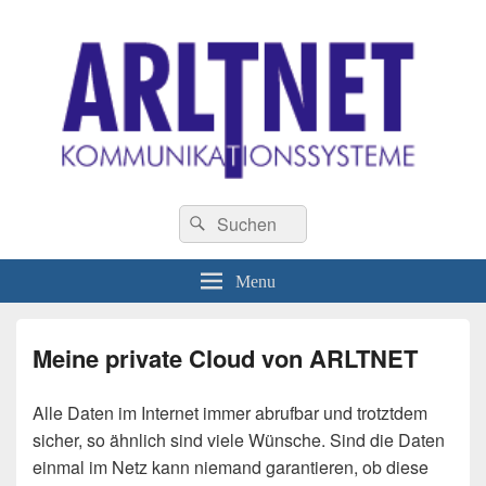
ARLTNET
Geben Sie Ihren Daten eine Chance !
Kommunikationssysteme
Header
Search
Search
Right
for:
Sidebar
Widget
Menu
Area
Meine private Cloud von ARLTNET
Alle Daten im Internet immer abrufbar und trotztdem
sicher, so ähnlich sind viele Wünsche. Sind die Daten
einmal im Netz kann niemand garantieren, ob diese