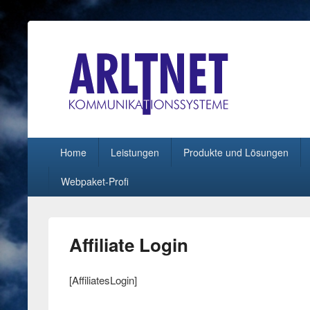
ARLTNET Kommunika
Geben Sie Ihren Daten eine Chance !
Hauptmenü
Home
Leistungen
Produkte und Lösungen
Webpaket-Profi
Affiliate Login
[AffiliatesLogin]