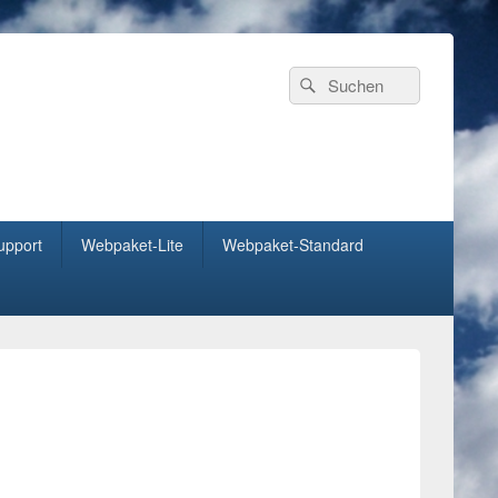
Header
Search
Search
Right
for:
Sidebar
Widget
Area
upport
Webpaket-Lite
Webpaket-Standard