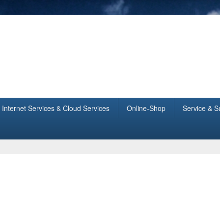
tionssysteme
Internet Services & Cloud Services
Online-Shop
Service & S