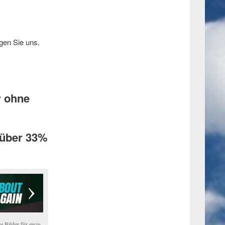
gen Sie uns.
r ohne
 über 33%
e Bilder für ewig