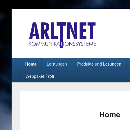
ARLTNET Kommunika
Geben Sie Ihren Daten eine Chance !
Hauptmenü
Home
Leistungen
Produkte und Lösungen
Webpaket-Profi
Home