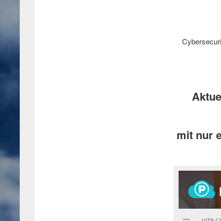
Cybersecuri
Aktue
mit nur 
10TB Clo