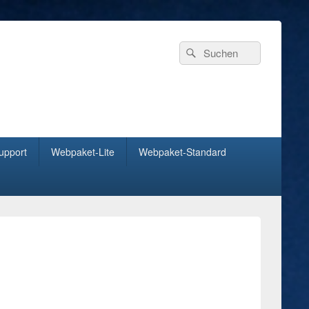
Header
Search
Search
Right
for:
Sidebar
Widget
Area
upport
Webpaket-Lite
Webpaket-Standard