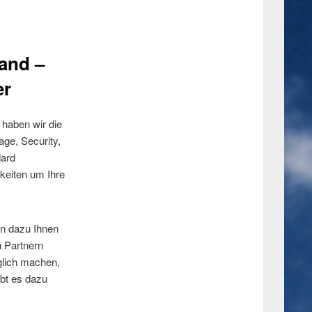
and –
er
 haben wir die
age, Security,
dard
hkeiten um Ihre
en dazu Ihnen
n Partnern
glich machen,
ibt es dazu