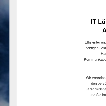
IT L
A
Effizienter u
richtigen Lös
Har
Kommunikations
Wir vertreib
den persö
verschiedene
und Sie im