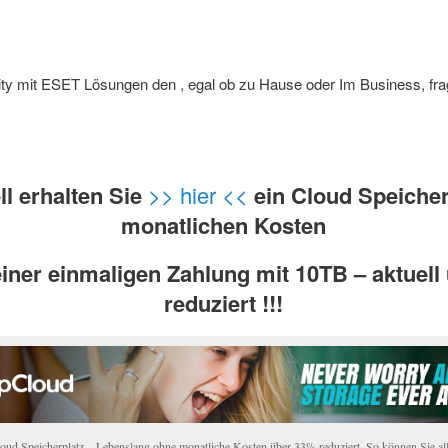
ty mit ESET Lösungen den , egal ob zu Hause oder Im Business, fra
ll erhalten Sie
>> hier <<
ein Cloud Speiche
monatlichen Kosten
einer
einmaligen
Zahlung mit 10TB – aktuell
reduziert !!!
ud Speicherplatz – Lebenslang ohne monatliche Kosten über 33% reduziert. So können Sie all